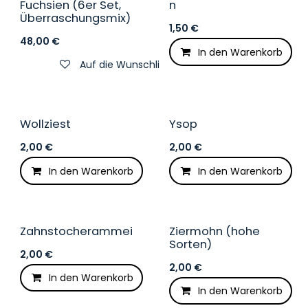
Fuchsien (6er Set,
n
Überraschungsmix)
1,50
€
48,00
€
In den Warenkorb
Auf die Wunschliste
Wollziest
Ysop
Winterhart
Winterhart
2,00
€
2,00
€
In den Warenkorb
In den Warenkorb
Auf die Wunschliste
Zahnstocherammei
Ziermohn (hohe
Sorten)
2,00
€
2,00
€
In den Warenkorb
Auf die Wunschliste
In den Warenkorb