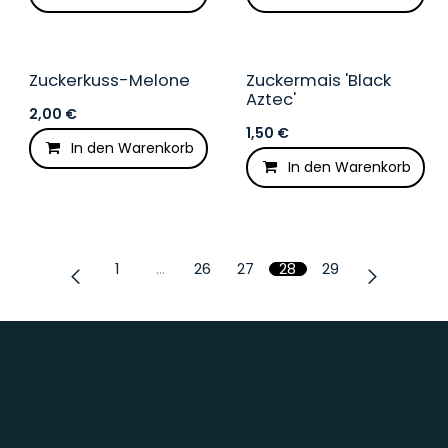
Zuckerkuss-Melone
Zuckermais 'Black
Aztec'
2,00
€
1,50
€
In den Warenkorb
Auf die Wunschliste
In den Warenkorb
1
…
26
27
28
29