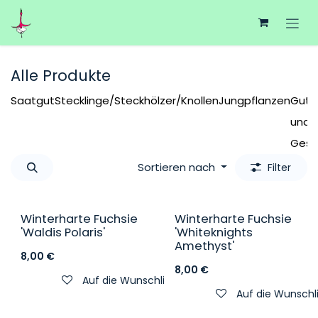
Zum Inhalt springen
Alle Produkte
Saatgut
Stecklinge/Steckhölzer/Knollen
Jungpflanzen
Guts
und
Gesc
Sortieren nach
Filter
Winterharte Fuchsie
Winterharte Fuchsie
'Waldis Polaris'
'Whiteknights
Amethyst'
8,00
€
8,00
€
Auf die Wunschliste
Auf die Wunschl