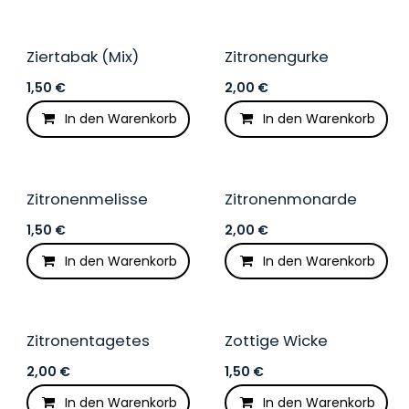
Ziertabak (Mix)
Zitronengurke
1,50
€
2,00
€
In den Warenkorb
In den Warenkorb
Auf die Wunschliste
Zitronenmelisse
Zitronenmonarde
Winterhart
1,50
€
2,00
€
In den Warenkorb
In den Warenkorb
Auf die Wunschliste
Zitronentagetes
Zottige Wicke
Winterhart
2,00
€
1,50
€
In den Warenkorb
In den Warenkorb
Auf die Wunschliste