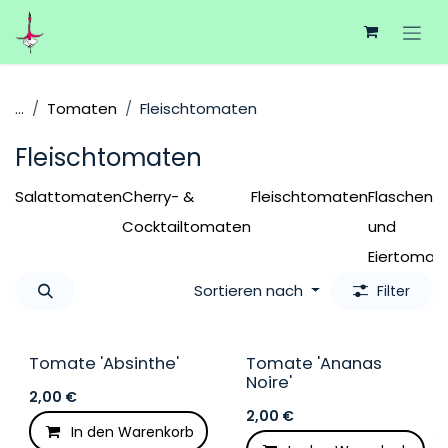
Zum Inhalt springen
...
Tomaten
Fleischtomaten
Fleischtomaten
Salattomaten
Cherry- &
Fleischtomaten
Flaschen-
Cocktailtomaten
und
Eiertomat
Sortieren nach
Filter
Tomate 'Absinthe'
Tomate 'Ananas
Noire'
2,00
€
2,00
€
In den Warenkorb
Auf die Wunschliste