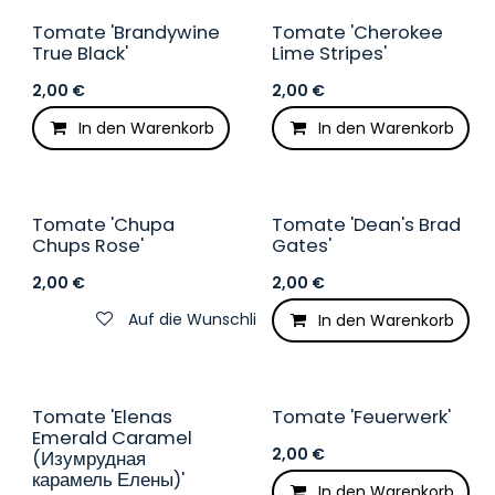
Tomate 'Brandywine
Tomate 'Cherokee
True Black'
Lime Stripes'
2,00
€
2,00
€
In den Warenkorb
In den Warenkorb
Auf die Wunschliste
Tomate 'Chupa
Tomate 'Dean's Brad
Chups Rose'
Gates'
2,00
€
2,00
€
Auf die Wunschliste
In den Warenkorb
Tomate 'Elenas
Tomate 'Feuerwerk'
Emerald Caramel
2,00
€
(Изумрудная
карамель Елены)'
In den Warenkorb