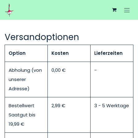
Zum Inhalt springen
Versandoptionen
Option
Kosten
Lieferzeiten
Abholung (von
0,00 €
-
unserer
Adresse)
Bestellwert
2,99 €
3 - 5 Werktage
Saatgut bis
19,99 €