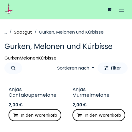
Zum Inhalt springen
...
Saatgut
Gurken, Melonen und Kürbisse
Gurken, Melonen und Kürbisse
Gurken
Melonen
Kürbisse
Sortieren nach
Filter
Anjas
Anjas
Cantaloupemelone
Murmelmelone
2,00
€
2,00
€
In den Warenkorb
In den Warenkorb
Auf die Wunschliste