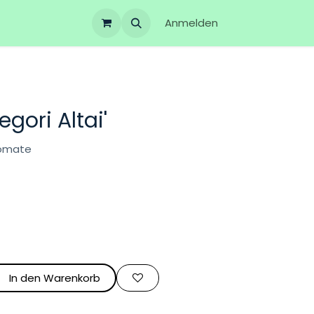
Anmelden
gori Altai'
tomate
In den Warenkorb