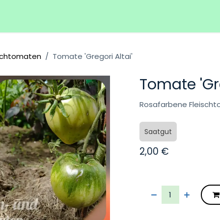
Hilfe
Veranstaltungen
ischtomaten
Tomate 'Gregori Altai'
Tomate 'Gre
Rosafarbene Fleisch
Saatgut
2,00
€