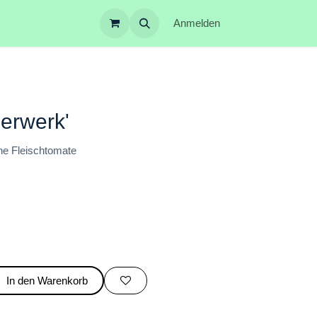
Anmelden
uerwerk'
ische Fleischtomate
In den Warenkorb