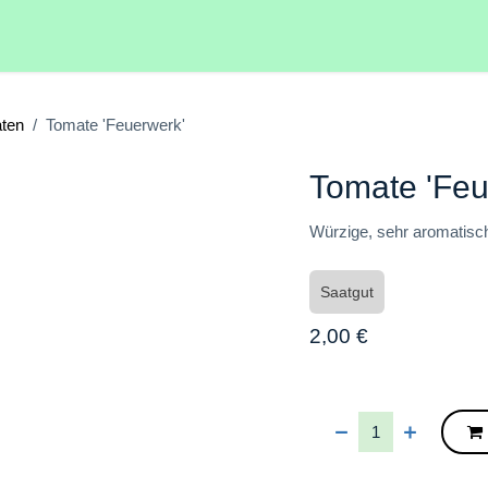
Hilfe
Veranstaltungen
ischtomaten
Tomate 'Feuerwerk'
Tomate 'Fe
Würzige, sehr aromat
Saatgut
2,00
€