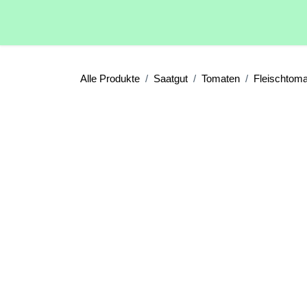
Zum Inhalt springen
Home
Über uns
Shop
Kontakt
Alle Produkte
Saatgut
Tomaten
Fle