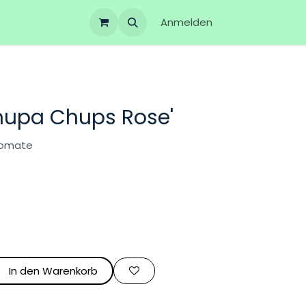
Anmelden
hupa Chups Rose'
htomate
In den Warenkorb