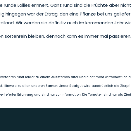
runde Lollies erinnert. Ganz rund sind die Früchte aber nic
sig hingegen war der Ertrag, den eine Pflanze bei uns geliefe
Freiland. Wir werden sie definitiv auch im kommenden Jahr 
n sortenrein bleiben, dennoch kann es immer mal passieren, 
erfahren führt leider zu einem Aussterben alter und nicht mehr wirtschaftlic
et. Hinweis zu allen unseren Samen: Unser Saatgut wird ausdrücklich als Zierpf
ieferter Erfahrung und sind nur zur Information. Die Tomaten sind nur als Zie