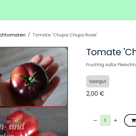
Hilfe
Veranstaltungen
ischtomaten
Tomate 'Chupa Chups Rose'
Tomate 'C
Fruchtig süße Fleisc
Saatgut
2,00
€