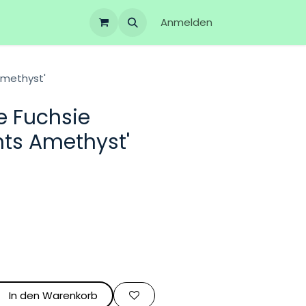
Anmelden
Amethyst'
e Fuchsie
hts Amethyst'
In den Warenkorb