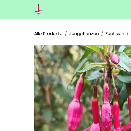
Zum Inhalt springen
Home
Über uns
Shop
Kontakt
Alle Produkte
Jungpflanzen
Fuchsien