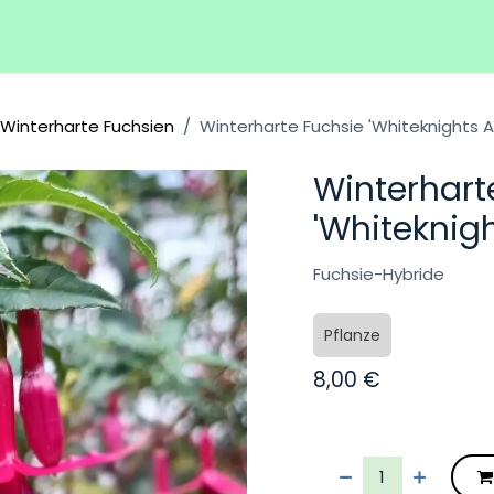
Hilfe
Veranstaltungen
Winterharte Fuchsien
Winterharte Fuchsie 'Whiteknights 
Winterhart
'Whiteknig
Fuchsie-Hybride
Pflanze
8,00
€