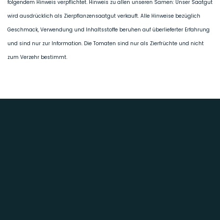
folgendem Hinweis verpflichtet. Hinweis zu allen unseren Samen: Unser Saatgut
wird ausdrücklich als Zierpflanzensaatgut verkauft. Alle Hinweise bezüglich
Geschmack, Verwendung und Inhaltsstoffe beruhen auf überlieferter Erfahrung
und sind nur zur Information. Die Tomaten sind nur als Zierfrüchte und nicht
zum Verzehr bestimmt.