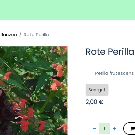
Hilfe
Veranstaltungen
pflanzen
Rote Perilla
Rote Perilla
Perilla frutescen
Saatgut
2,00
€