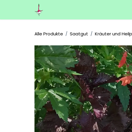
Zum Inhalt springen
Home
Über uns
Shop
Kontakt
Alle Produkte
Saatgut
Kräuter und Heil