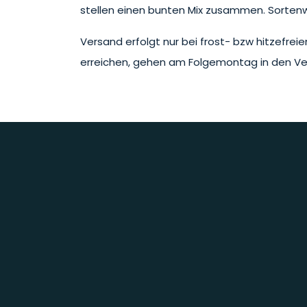
stellen einen bunten Mix zusammen. Sortenwah
Versand erfolgt nur bei frost- bzw hitzefre
erreichen, gehen am Folgemontag in den Ve