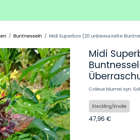
Hilfe
Veranstaltungen
len
Buntnesseln
Midi Superbox (20 unbewurzelte Buntn
Midi Super
Buntnessel
Überrasch
Coleus blumei syn. S
Steckling/Knolle
47,96
€