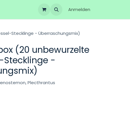
Anmelden
essel-Stecklinge - Überraschungsmix)
box (20 unbewurzelte
-Stecklinge -
ungsmix)
olenostemon, Plecthrantus