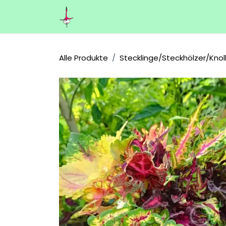
Zum Inhalt springen
Home
Über uns
Shop
Kontakt
Alle Produkte
Stecklinge/Steckhölzer/Knol