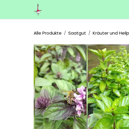
Zum Inhalt springen
Home
Über uns
Shop
Kontakt
Alle Produkte
Saatgut
Kräuter und Heil